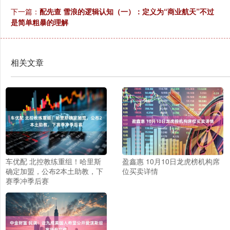
下一篇：
配先查 雪浪的逻辑认知（一）：定义为“商业航天”不过
是简单粗暴的理解
相关文章
车优配 北控教练重组！哈里斯
盈鑫惠 10月10日龙虎榜机构席
确定加盟，公布2本土助教，下
位买卖详情
赛季冲季后赛