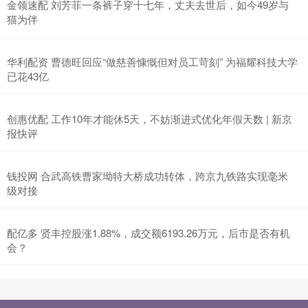
金领速配 刘芳菲一条裤子穿十七年，丈夫去世后，如今49岁与
猫为伴
华利配资 曹德旺回应“做慈善慷慨但对员工苛刻” 为福耀科技大学
已花43亿
创惠优配 工作10年才能休5天，不妨渐进式优化年假天数 | 新京
报快评
钱投网 合武高铁曹家坳特大桥成功转体，跨京九铁路实现毫米
级对接
配亿多 贤丰控股涨1.88%，成交额6193.26万元，后市是否有机
会？