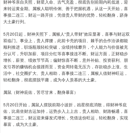
财神爷亲自关照，财星入命、吉气充盈，彻底告别前期内耗低迷，迎
来转运黄金期。属猴人聪明伶俐、善于把握机遇，从这一天开始，喜
事接二连三，财运一路开挂，凭借贵人带财的优势，轻松翻身，跻身
大土豪行列。
5月20日起，财神关照下，属猴人“贵人带财”效应显著，喜事与财运双
双临门。事业上，贵人撑腰，此前卡壳的项目、棘手的合作洽谈都能
顺利推进，职场瓶颈轻松突破，业绩持续攀升，个人能力与价值被充
分认可，升职加薪、项目分红等喜事接连不断。财运方面，正财稳步
增长，薪资、绩效节节高；偏财惊喜不断，意外补贴、投资获利、朋
友引荐的赚钱机会接踵而至，资金周转毫无压力，存款稳步上涨。生
活中，社交圈扩大、贵人相助，喜事接二连三，属猴人借财神旺运，
轻松翻身，彻底摆脱平庸，成为令人羡慕的大土豪。
属鼠（财神庇佑，苦尽甘来，翻身暴富）
5月20日开始，属鼠人摆脱前期小波折，凶星彻底消散，得财神爷庇
佑，比肩坐财吉运加持，运势步入上上吉，贵人相助、财路畅通，喜
事接二连三，财运迎来爆发式增长，凭借这份旺运，轻松翻身，实现
暴富，成为大土豪。