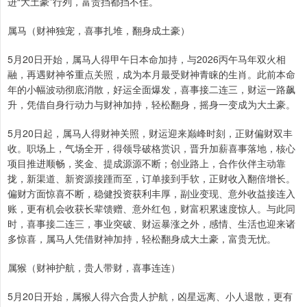
进“大土豪”行列，富贵挡都挡不住。
属马（财神独宠，喜事扎堆，翻身成土豪）
5月20日开始，属马人得甲午日本命加持，与2026丙午马年双火相
融，再遇财神爷重点关照，成为本月最受财神青睐的生肖。此前本命
年的小幅波动彻底消散，好运全面爆发，喜事接二连三，财运一路飙
升，凭借自身行动力与财神加持，轻松翻身，摇身一变成为大土豪。
5月20日起，属马人得财神关照，财运迎来巅峰时刻，正财偏财双丰
收。职场上，气场全开，得领导破格赏识，晋升加薪喜事落地，核心
项目推进顺畅，奖金、提成源源不断；创业路上，合作伙伴主动靠
拢，新渠道、新资源接踵而至，订单接到手软，正财收入翻倍增长。
偏财方面惊喜不断，稳健投资获利丰厚，副业变现、意外收益接连入
账，更有机会收获长辈馈赠、意外红包，财富积累速度惊人。与此同
时，喜事接二连三，事业突破、财运暴涨之外，感情、生活也迎来诸
多惊喜，属马人凭借财神加持，轻松翻身成大土豪，富贵无忧。
属猴（财神护航，贵人带财，喜事连连）
5月20日开始，属猴人得六合贵人护航，凶星远离、小人退散，更有