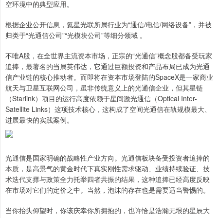
空环境中的典型应用。
根据企业公开信息，氦星光联所属行业为“通信/电信/网络设备”，并被
归类于“光通信公司”“光模块公司”等细分领域 。
不唯A股，在全世界主流资本市场，正宗的“光通信”概念股都备受玩家
追捧，最著名的当属英伟达，它通过巨额投资和产品布局已成为光通
信产业链的核心推动者。而即将在资本市场登陆的SpaceX是一家商业
航天与卫星互联网公司，虽非传统意义上的光通信企业，但其星链
（Starlink）项目的运行高度依赖于星间激光通信（Optical Inter-
Satellite Links）这项技术核心，这构成了空间光通信在轨规模最大、
进展最快的实践案例。
光通信是国家明确的战略性产业方向。光通信板块备受投资者追捧的
本质，是高景气的黄金时代下真实刚性需求驱动、业绩持续验证、技
术迭代支撑与政策全力托举四者共振的结果，这种追捧已经高度反映
在市场对它们的定价之中。当然，泡沫的存在也是需要适当警惕的。
当你抬头仰望时，你该庆幸你所拥抱的，也许恰是浩瀚无垠的星辰大