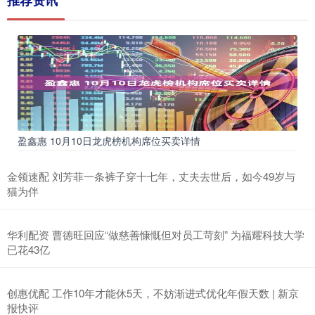
盈鑫惠 10月10日龙虎榜机构席位买卖详情
金领速配 刘芳菲一条裤子穿十七年，丈夫去世后，如今49岁与
猫为伴
华利配资 曹德旺回应“做慈善慷慨但对员工苛刻” 为福耀科技大学
已花43亿
创惠优配 工作10年才能休5天，不妨渐进式优化年假天数 | 新京
报快评