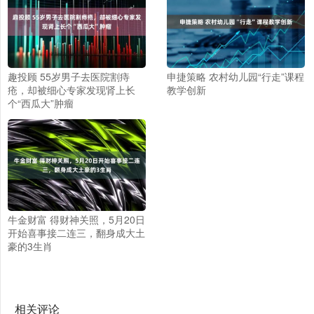
趣投顾 55岁男子去医院割痔
申捷策略 农村幼儿园“行走”课程
疮，却被细心专家发现肾上长
教学创新
个“西瓜大”肿瘤
牛金财富 得财神关照，5月20日
开始喜事接二连三，翻身成大土
豪的3生肖
相关评论