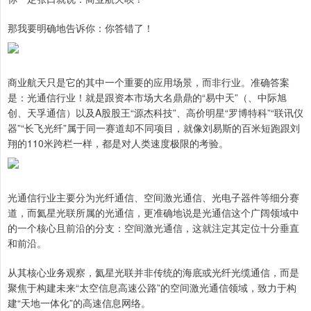
那我要明确地告诉你：你答错了！
商业航天只是它的其中一个重要的应用场景，而非行业。准确答案
是：光通信行业！就是跟资本市场大名鼎鼎的“易中天”（、中际旭
创、天孚通信）以及A股股王“源杰科技”、高价明星“罗博特科”“联讯仪
器”“长飞光纤”属于同一赛道却不同项目，就像刘易斯的百米短跑跟刘
翔的110米跨栏一样，都是对人类速度极限的考验。
光通信行业主要分为光纤通信、空间激光通信、光电子器件等细分赛
道，而氦星光联所属的光通信，更准确地说是光通信这个广阔领域中
的一个核心且前沿的分支：空间激光通信，这就注定其定位十分垂直
和前沿。
从其核心业务观察，氦星光联并非传统的海底或光纤光缆通信，而是
聚焦于构建未来“太空信息高速公路”的空间激光通信领域，致力于构
建“天地一体化”的高速信息网络。