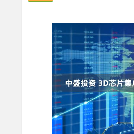
深证成指
14311.01
.68
1.02%
200.89
1