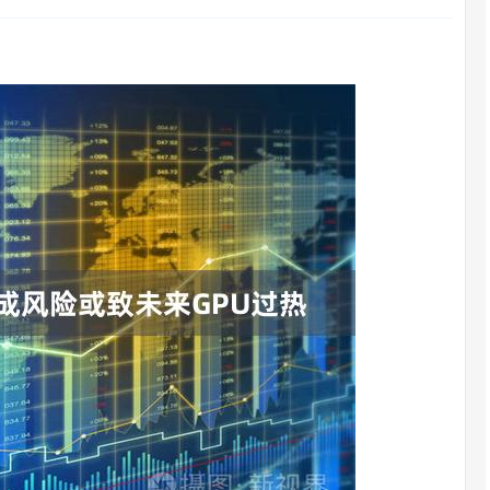
沪深300
4694.44
.42%
43.13
0.93%