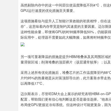
虽然剔除内存中的这一中间层仅使温度降低不到4℃，但这
GPU运行速度的优化措施至关重要。
这项措施看似与提升人工智能计算效能的初衷相悖，但在这
存”，这意味着内存带宽是制约其速度的主要因素。迈尔斯团
这种性能余量，即便将GPU的时钟频率降低50%，仍能获
际应用中，处理器不需要如此大幅降频，如果将时钟频率仅降低
另一项可显著降温的措施是提升HBM堆叠体及其周围区域
量滞留区域；削薄堆叠的顶层裸片（该层通常较厚）；以及
采用上述所有优化措施后，堆叠芯片的工作温度降至约88
片约95%的热量都是从封装顶部导出的，此方案靠水带走
以再降低17℃。
迈尔斯表示，尽管IEDM大会上展示的研究表明HBM-on
配置，帮助我们更有信心地判断这是否是最佳选择。”他表示
布局使GPU更接近冷却系统。但这种设计可能更复杂，因为