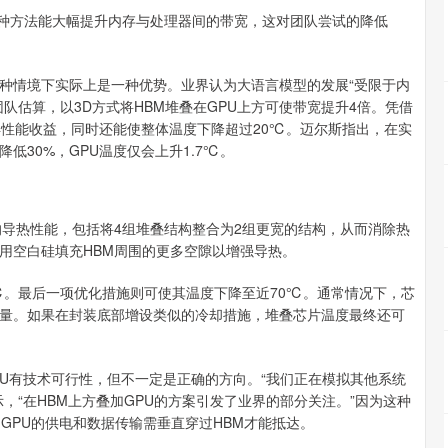
种方法能大幅提升内存与处理器间的带宽，这对团队尝试的降低
种情境下实际上是一种优势。业界认为大语言模型的发展“受限于内
队估算，以3D方式将HBM堆叠在GPU上方可使带宽提升4倍。凭借
得性能收益，同时还能使整体温度下降超过20℃。迈尔斯指出，在实
30%，GPU温度仅会上升1.7℃。
的导热性能，包括将4组堆叠结构整合为2组更宽的结构，从而消除热
用空白硅填充HBM周围的更多空隙以增强导热。
℃。最后一项优化措施则可使其温度下降至近70℃。通常情况下，芯
热量。如果在封装底部增设类似的冷却措施，堆叠芯片温度最终还可
-GPU有技术可行性，但不一定是正确的方向。“我们正在模拟其他系统
，“在HBM上方叠加GPU的方案引发了业界的部分关注。”因为这种
GPU的供电和数据传输需垂直穿过HBM才能抵达。