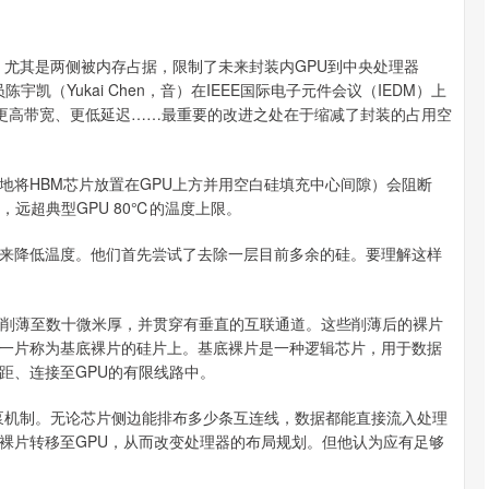
，尤其是两侧被内存占据，限制了未来封装内GPU到中央处理器
凯（Yukai Chen，音）在IEEE国际电子元件会议（IEDM）上
现更高带宽、更低延迟……最重要的改进之处在于缩减了封装的占用空
地将HBM芯片放置在GPU上方并用空白硅填充中心间隙）会阻断
，远超典型GPU 80℃的温度上限。
来降低温度。他们首先尝试了去除一层目前多余的硅。要理解这样
裸片削薄至数十微米厚，并贯穿有垂直的互联通道。这些削薄后的裸片
一片称为基底裸片的硅片上。基底裸片是一种逻辑芯片，用于数据
距、连接至GPU的有限线路中。
据泵机制。无论芯片侧边能排布多少条互连线，数据都能直接流入处理
裸片转移至GPU，从而改变处理器的布局规划。但他认为应有足够
。