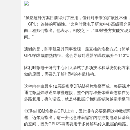
“虽然这种方案目前得到了应用，但针对未来的扩展性不佳
（CPU）连接的可能性。”比利时微电子研究中心高级研究员陈宇
向工程师们指出。他表示，相较之下，“3D堆叠方案能实
间。”
遗憾的是，陈宇凯及其同事发现，最直接的堆叠方式（简单
GPU的常规散热路径。这会导致处理器的温度飙升至140℃
比利时微电子研究中心团队尝试了多项技术和系统优化方案
做的原因，需要先了解HBM的本质结构。
这种内存由最多12层高密度DRAM裸片堆叠而成。每层
通过微型焊球逐层堆叠连接，整个内存堆叠体垂直连接在另
多路复用，换句话说，就是将数据打包到能够跨越毫米级间
但现在HBM堆叠在GPU上方，因此没有必要采用这种数
器。迈尔斯指出，这一变化意味着需将内存控制电路从基底
的空间，因为GPU不再需要用于多路解码传入数据的电路