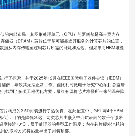
相似的内部布局，其图形处理单元（GPU）的两侧都是高带宽内存
取存储器（DRAM）芯片位于尽可能靠近其服务的计算芯片的位置，
数据从内存传输至逻辑芯片所需的能耗和延迟。但如果将HBM堆叠
了探索，并于2025年12月在IEEE国际电子器件会议（IEDM）
温度翻倍，导致其无法正常工作。但比利时微电子研究中心项目总监詹
于此。他们找到了多项工程优化方案，最终有望将芯片堆叠所带来的温差降
芯片构成的2.5D封装进行了热仿真。在此配置中，GPU与4个HBM
极近，目的是降低延迟。两类芯片由嵌入中介层表面的数千个微米
值温度接近70℃，属于处理器的典型工作温度；内存芯片额外消耗约
采用的液冷方式将热量导出了封装顶部。