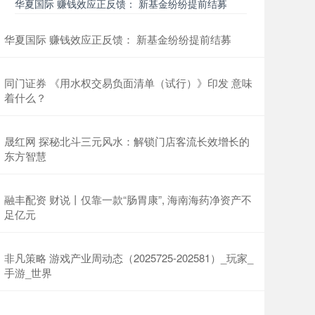
华夏国际 赚钱效应正反馈： 新基金纷纷提前结募
华夏国际 赚钱效应正反馈： 新基金纷纷提前结募
同门证券 《用水权交易负面清单（试行）》印发 意味
着什么？
晟红网 探秘北斗三元风水：解锁门店客流长效增长的
东方智慧
融丰配资 财说丨仅靠一款“肠胃康”, 海南海药净资产不
足亿元
非凡策略 游戏产业周动态（2025725-202581）_玩家_
手游_世界