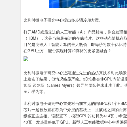
比利时微电子研究中心提出多步骤冷却方案。
打开AMD或最先进的人工智能（AI）产品封装，你会发现
（HBM），这是当前最先进的存储芯片。这些动态随机存
目的是突破人工智能计算的最大瓶颈，即每秒将数十亿比特
在GPU上方，能否实现计算和存储的更紧密融合？
比利时微电子研究中心近期通过先进的热仿真技术对此场景进行
上发布了结果，但情况略显严峻。3D堆叠会使GPU内部
姆斯·迈尔斯（James Myers）领导的团队并未止步
至几乎为零。
比利时微电子研究中心首先对当前常见的由GPU和4个HBM
芯片一起被放置在称为中介层的基板上，且彼此之间的距离
级铜互连连接。该配置下，模型GPU的功耗为414瓦，峰
40瓦，发热量略低于GPU。新型人工智能数据中心中普遍