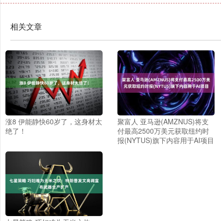
相关文章
涨8 伊能静快60岁了，这身材太
聚富人 亚马逊(AMZNUS)将支
绝了！
付最高2500万美元获取纽约时
报(NYTUS)旗下内容用于AI项目