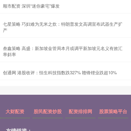
顺市配资 深圳“迷你豪宅”爆发
七星策略 巧妇难为无米之炊：特朗普发文高调宣布武器生产扩
产
叁鑫策略 高盛：新加坡金管局本月或调平新加坡元名义有效汇
率斜率
创通网 港股收评：恒生科技指数跌327% 赣锋锂业跌超10%
大财配资
股民配资炒股
配资排排网
股票策略平台
友情链接：