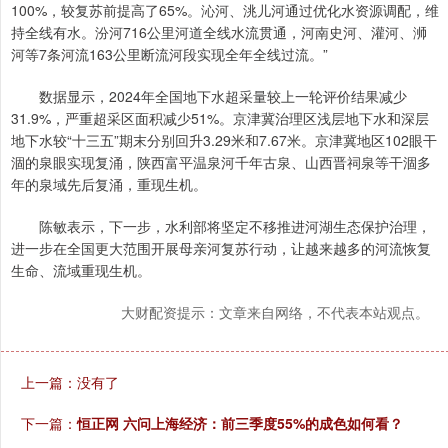
100%，较复苏前提高了65%。沁河、洮儿河通过优化水资源调配，维
持全线有水。汾河716公里河道全线水流贯通，河南史河、灌河、浉
河等7条河流163公里断流河段实现全年全线过流。”
数据显示，2024年全国地下水超采量较上一轮评价结果减少
31.9%，严重超采区面积减少51%。京津冀治理区浅层地下水和深层
地下水较“十三五”期末分别回升3.29米和7.67米。京津冀地区102眼干
涸的泉眼实现复涌，陕西富平温泉河千年古泉、山西晋祠泉等干涸多
年的泉域先后复涌，重现生机。
陈敏表示，下一步，水利部将坚定不移推进河湖生态保护治理，
进一步在全国更大范围开展母亲河复苏行动，让越来越多的河流恢复
生命、流域重现生机。
大财配资提示：文章来自网络，不代表本站观点。
上一篇：没有了
下一篇：
恒正网 六问上海经济：前三季度55%的成色如何看？