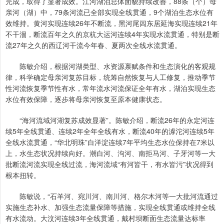
完成，取得了显著成效。江河湖泊总体面貌持续改善，88条（个）母
亲河（湖）中，79条河流已全部实现全线贯通，9个湖泊生态水位有
效维持。黄河实现连续26年不断流，黑河尾闾东居延海实现连续21年
不干涸，断流百年之久的京杭大运河连续4年实现水流贯通，特别是断
流27年之久的西辽河干流今年春、夏两次全线水流贯通。
陈敏介绍，根据河湖类型、水资源禀赋条件和生态演化的客观规
律，科学确定母亲河复苏目标，统筹自然恢复与人工修复，推动季节
性河流恢复季节性有水，常年流水河流保证全年有水，湖泊实现生态
水位有效保障，逐步将母亲河恢复至原本健康状态。
“海河流域河湖复苏成效显著”。陈敏介绍，断流26年的永定河连
续5年全线贯通、连续2年全年全线有水，断流40年的滹沱河连续5年
全线水流贯通，“华北明珠”白洋淀连续7年平均生态水位保持在7米以
上，水生态状况持续向好。潮白河、泃河、南拒马河、子牙河等一大
批断流河流实现全线过流，海河流域“有河皆干，有水皆污”状况得到
根本扭转。
陈敏说，“石羊河、宛川河、南川河、格尔木河等一大批河流通过
实施生态补水、加强生态流量保障等措施，实现全线贯通或维持全线
有水流动。大汶河连续3年全线贯通，戴村坝断面生态流量达标率