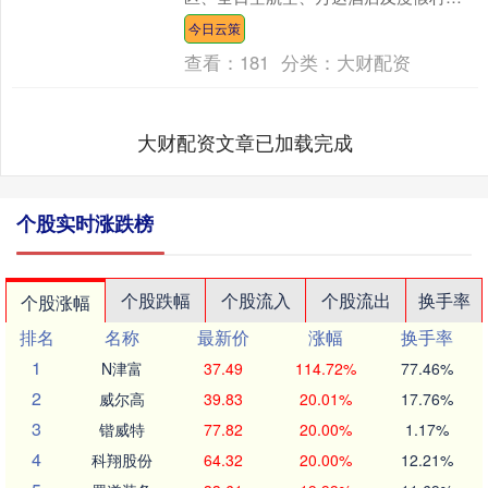
中国南方航空、开元旅业、上海迪士尼
今日云策
度假区等品牌活动....
查看：
181
分类：
大财配资
大财配资文章已加载完成
个股实时涨跌榜
个股跌幅
个股流入
个股流出
换手率
个股涨幅
排名
名称
最新价
涨幅
换手率
1
N津富
37.49
114.72%
77.46%
2
威尔高
39.83
20.01%
17.76%
3
锴威特
77.82
20.00%
1.17%
4
科翔股份
64.32
20.00%
12.21%