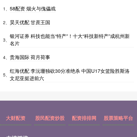
58配资 烟火与傀儡戏
1、
昊天优配 甘蔗王国
2、
银河证券 科技也能当“特产”！十大“科技新特产”成杭州新
3、
名片
贵海国际 荷月荷事
4、
红海优配 李沅珊独砍30分准绝杀 中国U17女篮险胜斯洛
5、
文尼亚挺进前六
大财配资
股民配资炒股
配资排排网
股票策略平台