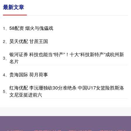
最新文章
58配资 烟火与傀儡戏
1、
昊天优配 甘蔗王国
2、
银河证券 科技也能当“特产”！十大“科技新特产”成杭州新
3、
名片
贵海国际 荷月荷事
4、
红海优配 李沅珊独砍30分准绝杀 中国U17女篮险胜斯洛
5、
文尼亚挺进前六