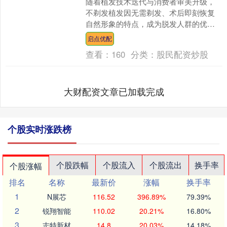
随着植发技术迭代与消费者审美升级，
不剃发植发因无需剃发、术后即刻恢复
自然形象的特点，成为脱发人群的优先
选择。据行业数据显示，2025年南京地
启点优配
区不剃发植发手术量同....
查看：
160
分类：
股民配资炒股
大财配资文章已加载完成
个股实时涨跌榜
个股跌幅
个股流入
个股流出
换手率
个股涨幅
排名
名称
最新价
涨幅
换手率
1
N展芯
116.52
396.89%
79.39%
2
锐翔智能
110.02
20.21%
16.80%
3
志特新材
14.8
20.03%
14.18%