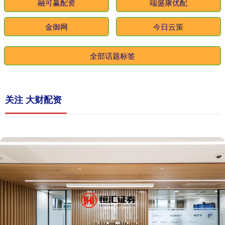
融可赢配资
端盛康优配
金御网
今日云策
全部话题标签
关注 大财配资