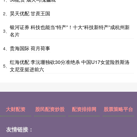
昊天优配 甘蔗王国
2、
银河证券 科技也能当“特产”！十大“科技新特产”成杭州新
3、
名片
贵海国际 荷月荷事
4、
红海优配 李沅珊独砍30分准绝杀 中国U17女篮险胜斯洛
5、
文尼亚挺进前六
大财配资
股民配资炒股
配资排排网
股票策略平台
友情链接：