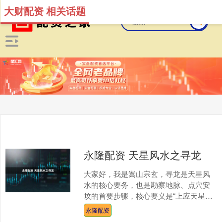
大财配资 相关话题
永隆配资 天星风水之寻龙
大家好，我是嵩山宗玄，寻龙是天星风
水的核心要务，也是勘察地脉、点穴安
坟的首要步骤，核心要义是“上应天星、
下合地脉”，以星定向、以脉寻龙，绝非
永隆配资
单纯寻山望势，而是要....