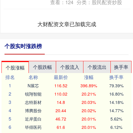
查看：
124
分类：
股民配资炒股
大财配资文章已加载完成
个股实时涨跌榜
个股跌幅
个股流入
个股流出
换手率
个股涨幅
排名
名称
最新价
涨幅
换手率
1
N展芯
116.52
396.89%
79.39%
2
锐翔智能
110.02
20.21%
16.80%
3
志特新材
14.8
20.03%
14.18%
4
博腾股份
20.44
20.02%
14.77%
5
近岸蛋白
46.72
20.01%
5.62%
6
毕得医药
61.6
20.01%
6.12%