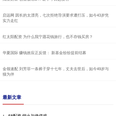
启远网 因长的太漂亮，七次拒绝导演要求遭打压，如今43岁凭
实力走红
红太阳配资 为什么我宁愿花钱旅行，也不存钱买房？
华夏国际 赚钱效应正反馈： 新基金纷纷提前结募
金领速配 刘芳菲一条裤子穿十七年，丈夫去世后，如今49岁与
猫为伴
最新文章
58配资 烟火与傀儡戏
1、