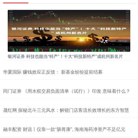
银河证券 科技也能当“特产”！十大“科技新特产”成杭州新名片
华夏国际 赚钱效应正反馈： 新基金纷纷提前结募
同门证券 《用水权交易负面清单（试行）》印发 意味着什么？
晟红网 探秘北斗三元风水：解锁门店客流长效增长的东方智慧
融丰配资 财说丨仅靠一款“肠胃康”, 海南海药净资产不足亿元