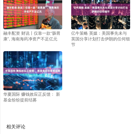
融丰配资 财说丨仅靠一款“肠胃
亿牛策略 英媒：美国事先未与
康”, 海南海药净资产不足亿元
英国分享计划打击伊朗的任何细
节
华夏国际 赚钱效应正反馈： 新
基金纷纷提前结募
相关评论