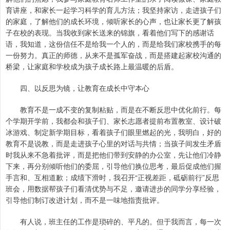
育讲座，和家长一起学习科学的育儿方法；我坚持家访，走进孩子们
的家庭，了解他们的成长环境，倾听家长的心声，也让家长更了解孩
子在校的表现。当我收到家长送来的锦旗，看着他们写下的感谢话
语，我知道，这份信任不是给我一个人的，而是给我们家校携手的每
一份努力。真正的师德，从来不是孤军奋战，而是搭建起家校沟通的
桥梁，让家庭和学校成为孩子成长路上最温暖的后盾。
四、以反思为镜，让教育在成长中守本心
教育不是一成不变的复制粘贴，而是在不断反思中优化前行。每
个学期开学前，我都会和孩子们、家长志愿者提前布置教室、设计破
冰游戏、制定新学期目标，看着孩子们眼里燃起的光，我明白，好的
教育不是说教，而是走进孩子心里的对话与共情；当孩子间发生矛盾
时我从来不急着批评，而是把他们带到安静的办公室，先让他们冷静
下来，再分别倾听他们的委屈，引导他们换位思考，最后促成他们握
手言和、互相道歉；成绩下滑时，我召开“正视差距，砥砺前行”反思
班会，用数据帮孩子们看清优势与不足，邀请进步的同学分享经验，
引导他们制订改进计划，而不是一味地指责批评。
有人说，班主任的工作是琐碎的、平凡的。但于我而言，每一次