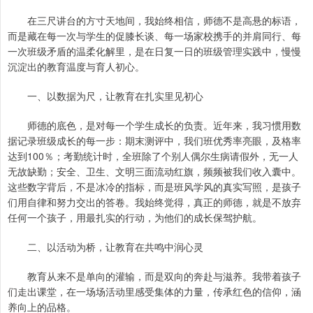
在三尺讲台的方寸天地间，我始终相信，师德不是高悬的标语，
而是藏在每一次与学生的促膝长谈、每一场家校携手的并肩同行、每
一次班级矛盾的温柔化解里，是在日复一日的班级管理实践中，慢慢
沉淀出的教育温度与育人初心。
一、以数据为尺，让教育在扎实里见初心
师德的底色，是对每一个学生成长的负责。近年来，我习惯用数
据记录班级成长的每一步：期末测评中，我们班优秀率亮眼，及格率
达到100％；考勤统计时，全班除了个别人偶尔生病请假外，无一人
无故缺勤；安全、卫生、文明三面流动红旗，频频被我们收入囊中。
这些数字背后，不是冰冷的指标，而是班风学风的真实写照，是孩子
们用自律和努力交出的答卷。我始终觉得，真正的师德，就是不放弃
任何一个孩子，用最扎实的行动，为他们的成长保驾护航。
二、以活动为桥，让教育在共鸣中润心灵
教育从来不是单向的灌输，而是双向的奔赴与滋养。我带着孩子
们走出课堂，在一场场活动里感受集体的力量，传承红色的信仰，涵
养向上的品格。