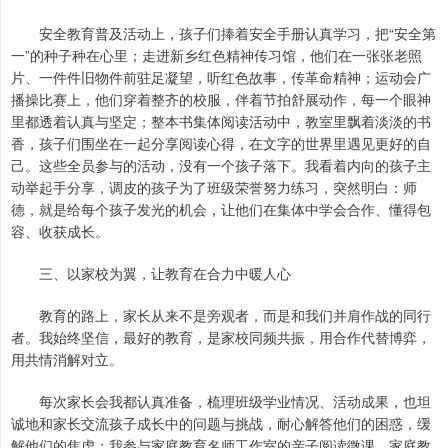
安全教育普及活动上，孩子们捧着安全手册认真学习，把“安全第
一”的种子种在心里；走进新乡红色精神传习馆，他们在一张张老照
片、一件件旧物件前驻足凝望，听红色故事，传革命精神；运动会广
播操比赛上，他们穿着整齐的校服，伴着节拍舒展动作，每一个眼神
里都透着认真与坚定；整本书集体阅读活动中，教室里飘着淡淡的书
香，孩子们围坐在一起分享阅读心得，在文字的世界里遇见更好的自
己。这些全员参与的活动，没有一个孩子落下。我看着内向的孩子主
动举起手分享，调皮的孩子为了班级荣誉努力练习，突然明白：师
德，就是给每个孩子发光的机会，让他们在集体中学会合作、懂得包
容、收获成长。
三、以家校为翼，让教育在合力中暖人心
教育的路上，家长从来不是旁观者，而是和我们并肩作战的同行
者。我始终坚信，最好的教育，是家校同频共振，用合作代替博弈，
用共情消解对立。
每次家长会我都认真准备，梳理班级学业情况、活动成果，也坦
诚地和家长交流孩子成长中的问题与挑战，耐心解答他们的困惑，缓
解他们的焦虑；我参与家庭教育名师工作室的亲子阅读微课、家庭教