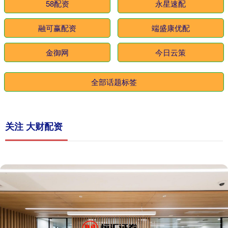
58配资
永星速配
融可赢配资
端盛康优配
金御网
今日云策
全部话题标签
关注 大财配资