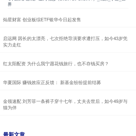
界
灿星财富 创业板综ETF银华今日起发售
启远网 因长的太漂亮，七次拒绝导演要求遭打压，如今43岁凭
实力走红
红太阳配资 为什么我宁愿花钱旅行，也不存钱买房？
华夏国际 赚钱效应正反馈： 新基金纷纷提前结募
金领速配 刘芳菲一条裤子穿十七年，丈夫去世后，如今49岁与
猫为伴
最新文章