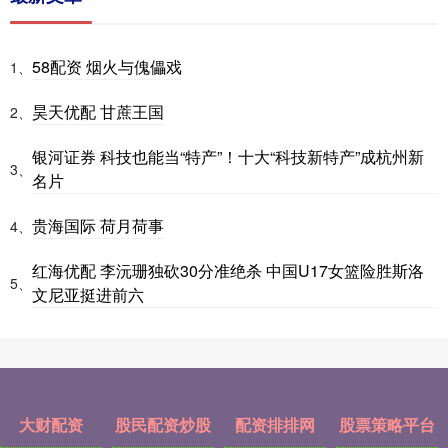
58配资 烟火与傀儡戏
1、
昊天优配 甘蔗王国
2、
银河证券 科技也能当“特产”！十大“科技新特产”成杭州新
3、
名片
贵海国际 荷月荷事
4、
红海优配 李沅珊独砍30分准绝杀 中国U17女篮险胜斯洛
5、
文尼亚挺进前六
大财配资
股民配资炒股
配资排排网
股票策略平台