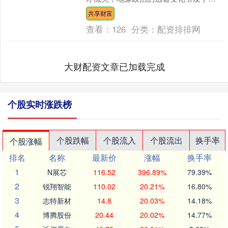
球人才流动的巨大变革，这给中国和欧
共享财富
洲都带来了新的机....
查看：
126
分类：
配资排排网
大财配资文章已加载完成
个股实时涨跌榜
个股跌幅
个股流入
个股流出
换手率
个股涨幅
排名
名称
最新价
涨幅
换手率
1
N展芯
116.52
396.89%
79.39%
2
锐翔智能
110.02
20.21%
16.80%
3
志特新材
14.8
20.03%
14.18%
4
博腾股份
20.44
20.02%
14.77%