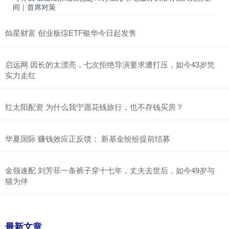
间｜首席对策
灿星财富 创业板综ETF银华今日起发售
启远网 因长的太漂亮，七次拒绝导演要求遭打压，如今43岁凭
实力走红
红太阳配资 为什么我宁愿花钱旅行，也不存钱买房？
华夏国际 赚钱效应正反馈： 新基金纷纷提前结募
金领速配 刘芳菲一条裤子穿十七年，丈夫去世后，如今49岁与
猫为伴
最新文章