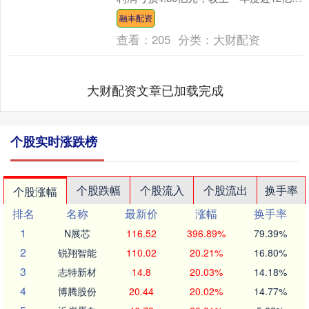
损明显减少；不过年度营收也仅为8.3....
融丰配资
查看：
205
分类：
大财配资
大财配资文章已加载完成
个股实时涨跌榜
个股跌幅
个股流入
个股流出
换手率
个股涨幅
排名
名称
最新价
涨幅
换手率
1
N展芯
116.52
396.89%
79.39%
2
锐翔智能
110.02
20.21%
16.80%
3
志特新材
14.8
20.03%
14.18%
4
博腾股份
20.44
20.02%
14.77%