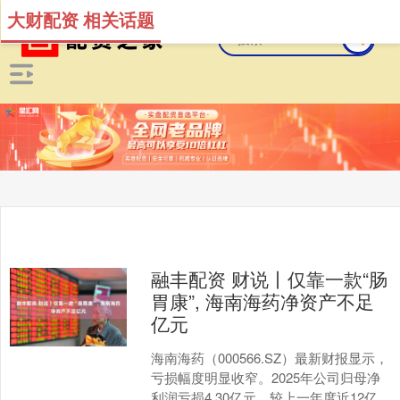
大财配资 相关话题
融丰配资 财说丨仅靠一款“肠
胃康”, 海南海药净资产不足
亿元
海南海药（000566.SZ）最新财报显示，
亏损幅度明显收窄。2025年公司归母净
利润亏损4.30亿元，较上一年度近12亿亏