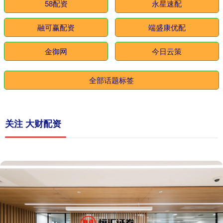
58配资
永星速配
融可赢配资
端盛康优配
金御网
今日云策
全部话题标签
关注 大财配资