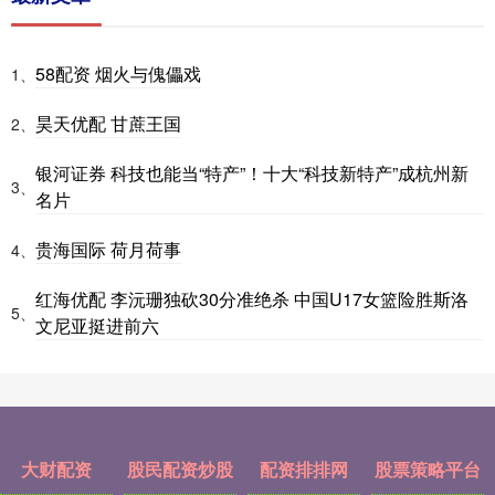
58配资 烟火与傀儡戏
1、
昊天优配 甘蔗王国
2、
银河证券 科技也能当“特产”！十大“科技新特产”成杭州新
3、
名片
贵海国际 荷月荷事
4、
红海优配 李沅珊独砍30分准绝杀 中国U17女篮险胜斯洛
5、
文尼亚挺进前六
大财配资
股民配资炒股
配资排排网
股票策略平台