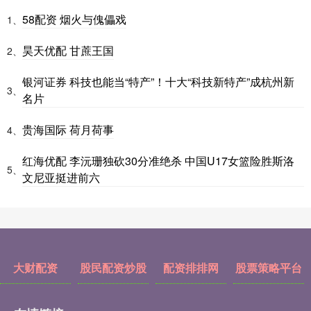
58配资 烟火与傀儡戏
1、
昊天优配 甘蔗王国
2、
银河证券 科技也能当“特产”！十大“科技新特产”成杭州新
3、
名片
贵海国际 荷月荷事
4、
红海优配 李沅珊独砍30分准绝杀 中国U17女篮险胜斯洛
5、
文尼亚挺进前六
大财配资
股民配资炒股
配资排排网
股票策略平台