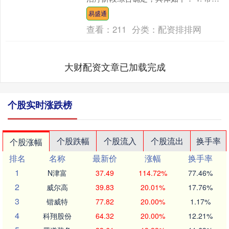
评估频率 成人及体重≥20kg儿童患者....
易盛通
查看：
211
分类：
配资排排网
大财配资文章已加载完成
个股实时涨跌榜
个股跌幅
个股流入
个股流出
换手率
个股涨幅
排名
名称
最新价
涨幅
换手率
1
N津富
37.49
114.72%
77.46%
2
威尔高
39.83
20.01%
17.76%
3
锴威特
77.82
20.00%
1.17%
4
科翔股份
64.32
20.00%
12.21%